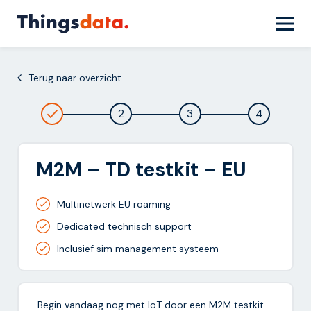
Skip
to
content
Terug naar overzicht
2
3
4
M2M – TD testkit – EU
Multinetwerk EU roaming
Dedicated technisch support
Inclusief sim management systeem
Begin vandaag nog met IoT door een M2M testkit