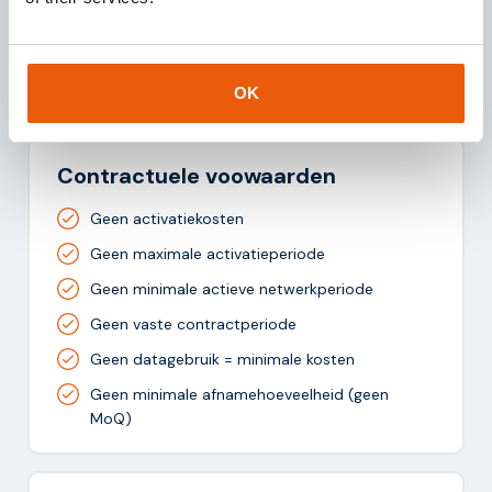
Inclusief SMS functionaliteit
Inclusief training
API beschikbaar voor maatwerk integratie
OK
Contractuele voowaarden
Geen activatiekosten
Geen maximale activatieperiode
Geen minimale actieve netwerkperiode
Geen vaste contractperiode
Geen datagebruik = minimale kosten
Geen minimale afnamehoeveelheid (geen
MoQ)