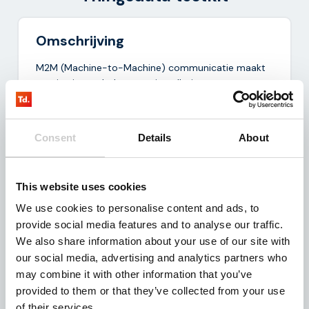
Omschrijving
M2M (Machine-to-Machine) communicatie maakt
monitoring en beheer van installaties, apparatuur,
en sensoren op afstand mogelijk. Om te kunnen
communiceren worden deze devices voorzien van
een M2M-simkaart. De data wordt vervolgens via
Consent
Details
About
2/3/4/5G uitgelezen en gerouteerd naar de cloud.
This website uses cookies
Voordelen
We use cookies to personalise content and ads, to
provide social media features and to analyse our traffic.
Multinetwerk EU roaming
We also share information about your use of our site with
Dedicated technisch support
our social media, advertising and analytics partners who
Inclusief sim management systeem
may combine it with other information that you’ve
provided to them or that they’ve collected from your use
3 maanden testen
of their services.