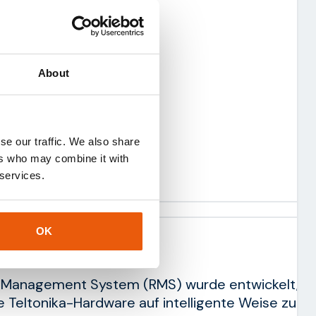
 Design
About
ter
ini SIM – 2FF)
che Softwareoptionen
se our traffic. We also share
 technische Betreuung
ers who may combine it with
 services.
OK
nagement System
Management System (RMS) wurde entwickelt, u
 Teltonika-Hardware auf intelligente Weise zu