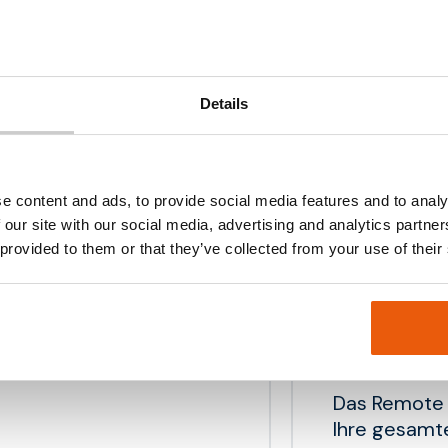
Vorteile
nd schnell
Kompaktes
, der mit einem
Details
5G NR Rou
ang sowie Dual-Sim
Dual SIM (M
industrielle Anwendungen
alette von
Umfangrei
e content and ads, to provide social media features and to analy
ung, Firewall, offenes
Engagierte
 our site with our social media, advertising and analytics partn
g.
 provided to them or that they’ve collected from your use of their
Remote Ma
Das Remote 
Ihre gesamte