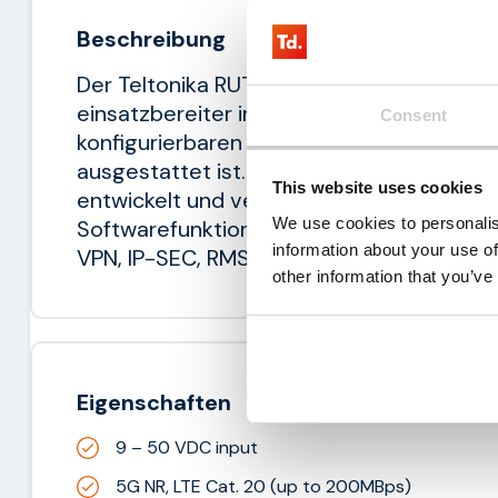
Beschreibung
Der Teltonika RUTX50 ist ein kompakter u
einsatzbereiter industrieller 5G NR Router
Consent
konfigurierbaren digitalen Ein- und Ausg
ausgestattet ist. Der RUTX50 wurde für 
This website uses cookies
entwickelt und verfügt über eine breite P
We use cookies to personalis
Softwarefunktionen, darunter: SMS-Steuer
information about your use of
VPN, IP-SEC, RMS und FOTA-Unterstützun
other information that you’ve
Eigenschaften
9 – 50 VDC input
5G NR, LTE Cat. 20 (up to 200MBps)